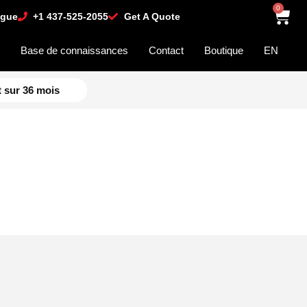
0
ogue
+1 437-525-2055
Get A Quote
n
Base de connaissances
Contact
Boutique
EN
 sur 36 mois