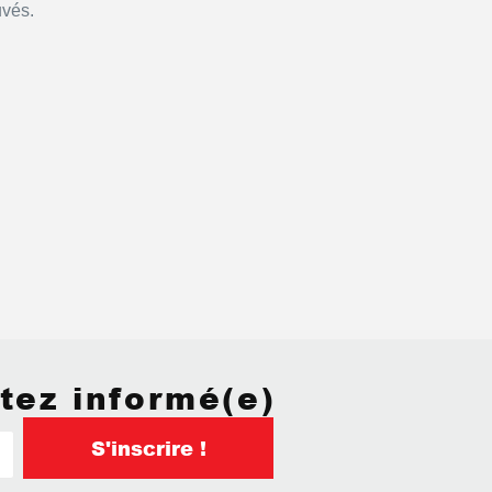
uvés.
tez informé(e)
S'inscrire !