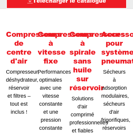
Télécharger le catalogue
Compresseurs
Compresseurs
Compresseurs
Accesso
de
à
à
pour
centre
vitesse
spirale
systèm
d'air
fixe
sans
pneumat
huile
Compresseur,
Performances
Sécheurs
sur
déshydrateur,
optimales
à
réservoir
réservoir
avec une
adsorption
et filtres –
vitesse
modulaires,
Solutions
tout est
constante
sécheurs
d'air
inclus !
et une
d'air
comprimé
pression
frigorifiques,
professionnelles
constante
réservoirs
et fiables