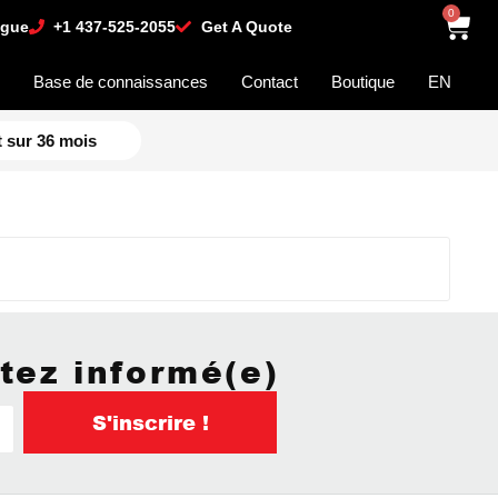
0
ogue
+1 437-525-2055
Get A Quote
n
Base de connaissances
Contact
Boutique
EN
 sur 36 mois
tez informé(e)
S'inscrire !